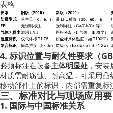
表格
要素
旧版（2010）
新版（2021）
防爆型式
单字母（d、e、i）
带 EPL 后缀（db、eb、ia）
EPL
无强制标注
强制标注（Ga/Gb/Gc 等）
气体 / 粉尘
混用 II/III
严格分离（II 气体、III 粉尘）
温度标识
仅气体标 T1-T6
粉尘标具体温度（如 T100℃）
复合标识
简单拼接（Ex de）
层级化（Ex db eb IIB T4 Gb）
4. 标识位置与耐久性要求（GB 38
必须标注在设备
主体明显处
，安装
材质需耐腐蚀、耐高温，可采用凸
移动部件上的标识，内部需重复标
三、标准对比与现场应用要
1. 国际与中国标准关系