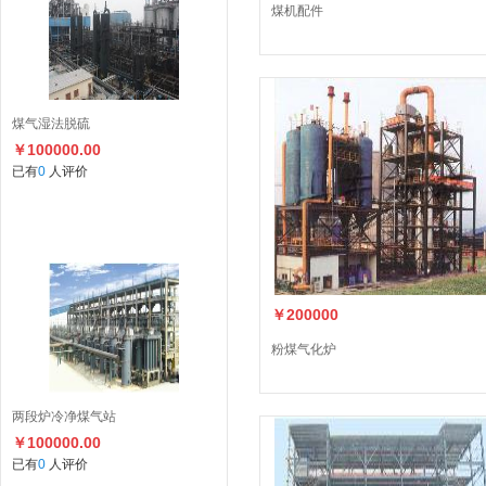
煤机配件
煤气湿法脱硫
￥100000.00
已有
0
人评价
￥200000
粉煤气化炉
两段炉冷净煤气站
￥100000.00
已有
0
人评价