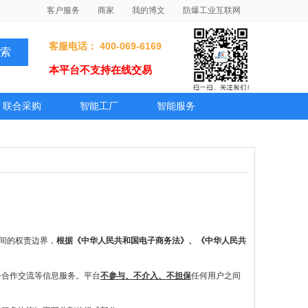
客户服务
商家
我的博文
防爆工业互联网
客服电话： 400-069-6169
本平台不支持在线交易
联合采购
智能工厂
智能服务
间的权责边界，
根据《中华人民共和国电子商务法》、《中华人民共
。
务合作交流等信息服务。平台
不参与、不介入、不担保
任何用户之间