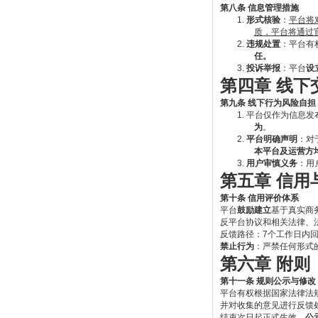
第八条
信息管理措施
1.
形式核验
：
平台将
质，平台将通过
2.
违规处置
：平台有
任。
3.
投诉举报
：平台
设
第四章
线下
第九条
线下行为风险自担
1.
平台仅作为信息发
为
。
2.
平台明确声明
：对
本平台及运营方
3.
用户审慎义务
：用
第五章
信用
第十条
信用评价体系
平台
鼓励建立
基于真实商
反平台协议和相关法律、
反馈路径：
7
个工作日内
禁止行为
：严禁任何形式
第六章
附则
第十一条
规则公示与修改
平台有权根据国家法律法
并对收集的意见进行反馈
结束次日起正式生效。
公