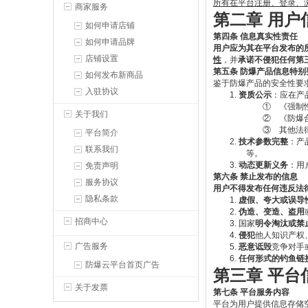
所有在平台注册、登录、
商家服务
第二章
用户
如何申请店铺
第四条
信息真实性责任
如何申请品牌
用户应为其在平台发布的
店铺设置
性
，并
承诺不侵犯任何第
第五条
防爆产品信息特别
如何发布新商品
鉴于防爆产品的安全性要
入驻协议
1.
资质公示
：应在产
①
《强制
关于我们
②
《防爆
③
其他法
平台简介
2.
技术参数完整
：产
联系我们
等。
3.
动态更新义务
：用
免责声明
第六条
禁止发布的信息
服务协议
用户不得发布任何违反法
隐私条款
1.
虚假、夸大或误导
2.
伪造、变造、盗用
招商中心
3.
国家
明令淘汰或禁
4.
侵犯
他人知识产权
广告服务
5.
恶意诋毁
竞争对手
6.
任何形式的钓鱼链
防爆云平台首页广告
第三章
平台
关于发票
第七条
平台服务内容
平台为用户提供信息存储