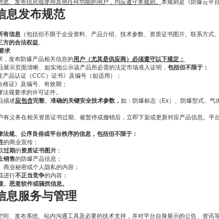
浏览、发布信息或使用其他任何功能的用户，均应遵守本规则。
本规则是《防爆云平
信息发布规范
所有信息
（包括但不限于企业资料、产品介绍、技术参数、资质证书图片、联系方式
三方的合法权益
。
要求
求，发布防爆产品相关信息的
用户（尤其是供应商）必须遵守以下规定：
品展示页面清晰、如实地公示该产品所必需的法定市场准入证明，
包括但不限于：
性产品认证（
CCC
）证书》及编号（如适用）；
合格证》及编号、有效期；
律法规要求的许可证件。
品描述
应包含
完整、准确的关键安全技术参数，
如：防爆标志（
Ex
）、防爆型式、气
户有义务在相关资质证书过期、被暂停或撤销后，立即下架或更新对应产品信息。平
律法规、公序良俗或平台秩序的信息，包括但不限于：
性
的商业宣传；
或
过期
的
资质证书图片
；
止销售
的防爆产品信息；
、商业秘密或个人隐私的内容；
或进行
不正当竞争
的内容；
接、恶意软件或骚扰信息。
信息服务与管理
空间、发布系统、站内沟通工具及必要的技术支持，并对平台自身展示的公告、资讯