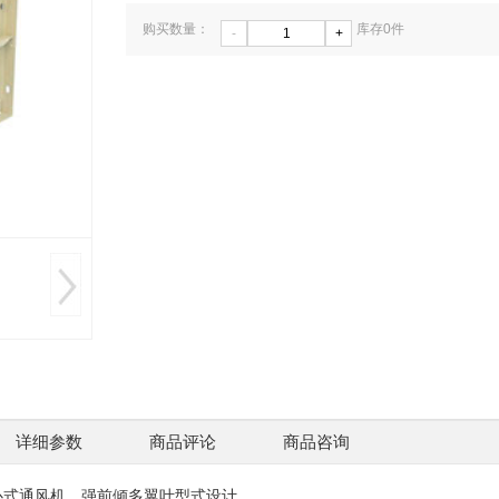
购买数量：
库存
0
件
-
+
CZ0873-2BTD LED
供应9-
防爆信号塔灯 防爆警
用防
￥210
示灯
￥0.00
详细参数
商品评论
商品咨询
式通风机，强前倾多翼叶型式设计