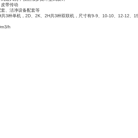
皮带传动
套、洁净设备配套等
H
共
3
种单机，
2D
、
2K
、
2H
共
3
种双联机，尺寸有
9-9
、
10-10
、
12-12
、
1
0m3/h