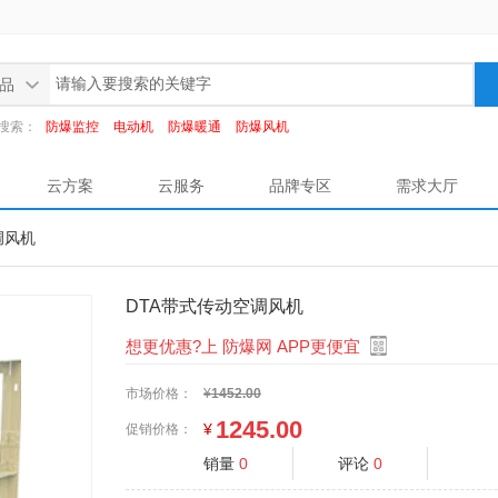
品
搜索：
防爆监控
电动机
防爆暖通
防爆风机
云方案
云服务
品牌专区
需求大厅
调风机
DTA带式传动空调风机
想更优惠?上 防爆网 APP更便宜
市场价格：
¥
1452.00
1245.00
¥
促销价格：
销量
0
评论
0