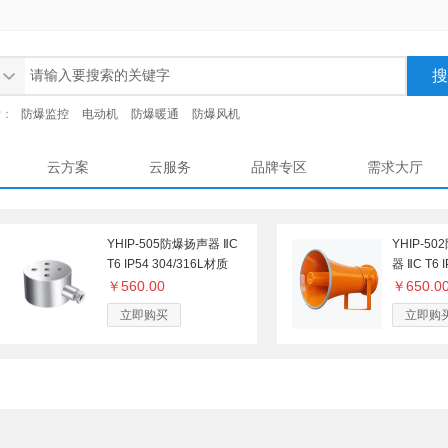
索：
防爆监控
电动机
防爆暖通
防爆风机
云方案
云服务
品牌专区
需求大厅
YHIP-505防爆扬声器 ⅡC
YHIP-5
T6 IP54 304/316L材质
器 ⅡC T6
￥560.00
￥650.0
立即购买
立即购