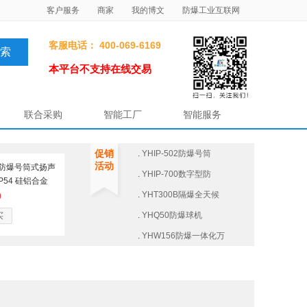
客户服务
商家
我的博文
防爆工业互联网
客服电话： 400-069-6169
本平台不支持在线交易
联合采购
智能工厂
智能服务
促销
.
YHIP-502防爆号筒
活动
02防爆号筒式扬声
.
YHIP-700数字型防
 IP54 硅铝合金
.
YHT300B隔爆全天候
0
.
YHQ50防爆球机
买
.
YHW156防爆一体化万