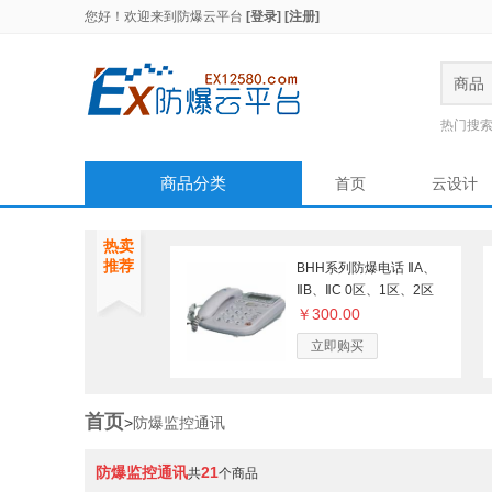
您好！欢迎来到
防爆云平台
[登录]
[注册]
商品
热门搜
商品分类
首页
云设计
热卖
推荐
BHH系列防爆电话 ⅡA、
ⅡB、ⅡC 0区、1区、2区
￥300.00
立即购买
首页
>
防爆监控通讯
防爆监控通讯
21
共
个商品