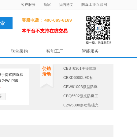
客户服务
商家
我的博文
防爆工业互联网
客服电话： 400-069-6169
本平台不支持在线交易
联合采购
智能工厂
智能服务
促销
.
CBST6301手提式防
活动
302手提式防爆探
.
CBXD6000LED袖
 24W IP68
.
CBW6100B微型防爆
0
.
CBQ6502强光防爆工
买
.
CZW6300多功能强光