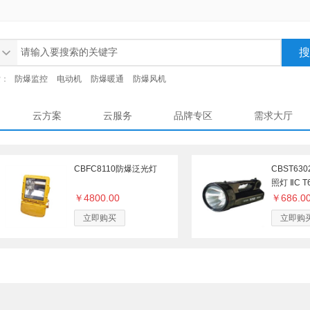
索：
防爆监控
电动机
防爆暖通
防爆风机
云方案
云服务
品牌专区
需求大厅
CBFC8110防爆泛光灯
CBST6
照灯 ⅡC T6
￥4800.00
￥686.0
立即购买
立即购