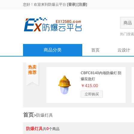
您好！欢迎来到
防爆云平台
[登录]
[注册]
商品
热门搜
商品分类
首页
云设计
热卖
推荐
CBFC8140内场防爆灯 防
爆应急灯
￥415.00
立即购买
首页
>
防爆灯具
防爆灯具
0
共
个商品