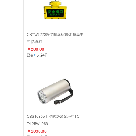
CBYW6223粉尘防爆标志灯 防爆电
气 防爆灯
￥280.00
已有
0
人评价
CBST6305手提式防爆探照灯 ⅡC
T4 25W IP68
￥1090.00