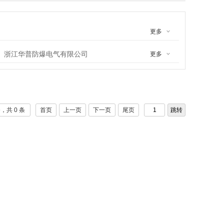
更多
浙江华普防爆电气有限公司
更多
电气有限公司
正辉照明工程有限公司
乐清朝航电器
河南油田亚盛电器有限责任公司
，共 0 条
首页
上一页
下一页
尾页
爆电器有限公司
辽宁洪江汇海防爆电器制造有限公司
淄博齐威工贸有限公司
合信防爆科技有限公司
公司
黎明防爆电器厂
公司