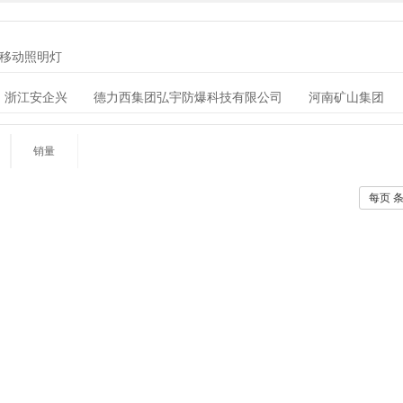
移动照明灯
浙江安企兴
德力西集团弘宇防爆科技有限公司
河南矿山集团
安飞越照明科技有限公司
上海新黎明防爆电器有限公司
温州荣朗
洪江汇海
江苏欧辉照明灯具
浙江通明电器股份有限公司
浙江
销量
器有限公司
成都美忆电器有限公司
乐清市金荣防爆电器有限公司
每页 条
江沈兴照明科技有限公司
浙江晶全照明科技有限公司
浙江沈鹰防
雄县七槐防爆
腾达防爆科技有限公司
郑州华隆防爆电气有限公司
限公司
南阳市恒信防爆科技有限公司
青岛艾特仪器有限公司
弘仪电子科技股份有限公司
宝鸡市新翔石油电控设备有限责任公司
福防爆器材有限公司
沈海防爆科技有限公司
金阳王科技股份有限
佐安电器有限公司
旭升照明有限公司
河北京冀防爆电器仪表有限