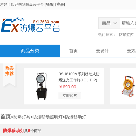
您好！欢迎来到
防爆云平台
[登录]
[注册]
商品
热门搜索：
防爆监控
商品分类
首页
云设计
云方
热卖
推荐
BSH8100A 系列移动式防
爆泛光工作灯(ⅡC、DIP)
防爆移动灯
￥690.00
立即购买
首页
>
防爆灯具
>
防爆移动照明灯
>
防爆移动灯
防爆移动灯
6
共
个商品