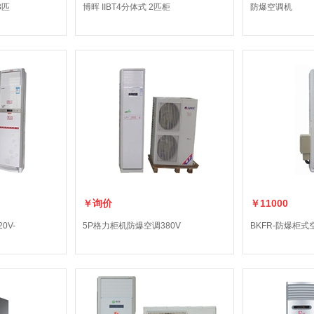
3匹
博晖 IIBT4分体式 2匹柜
防爆空调机
￥询价
￥11000
0V-
5P格力柜机防爆空调380V
BKFR-防爆柜式