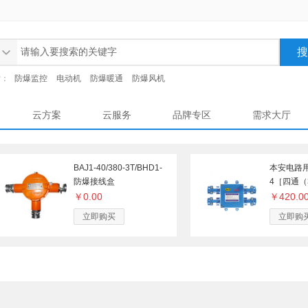
索：
防爆监控
电动机
防爆暖通
防爆风机
云方案
云服务
品牌专区
需求大厅
BAJ1-40/380-3T/BHD1-
本安电路用
防爆接线盒
4［四通（
接线盒
￥0.00
￥420.0
立即购买
立即购