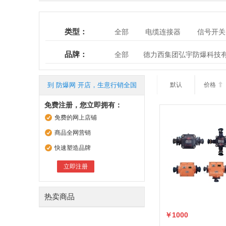
类型：
全部
电缆连接器
信号开关
品牌：
全部
德力西集团弘宇防爆科技
浙江企泰防爆电器有限公司
常
到 防爆网 开店，生意行销全国
默认
价格

免费注册，您立即拥有：
免费的网上店铺
商品全网营销
快速塑造品牌
立即注册
热卖商品
￥1000