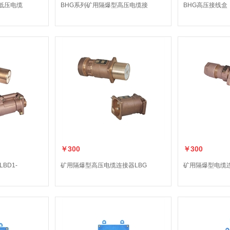
低压电缆
BHG系列矿用隔爆型高压电缆接
BHG高压接线盒
￥300
￥300
BD1-
矿用隔爆型高压电缆连接器LBG
矿用隔爆型电缆连