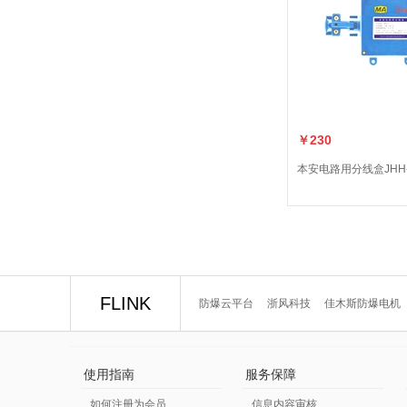
￥230
本安电路用分线盒JHH
FLINK
防爆云平台
浙风科技
佳木斯防爆电机
使用指南
服务保障
如何注册为会员
信息内容审核