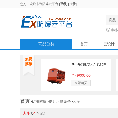
您好！欢迎来到
防爆云平台
[登录]
[注册]
商品
热门搜
商品分类
首页
云设计
热卖
推荐
XRB系列抱轨人车及配件
￥49000.00
立即购买
首页
>
矿用防爆
>
提升运输设备
>
人车
人车
4
共
个商品