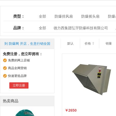
类型：
全部
防爆排风扇
防爆摇头扇
防爆
BDFBZ防爆低噪音方形壁式轴流风机
仪表
品牌：
全部
德力西集团弘宇防爆科技有限公司
太原晋特风机制造有限公司
南阳恒安防爆电
浙江大丰风机电器有限公司
上海沃克通用设
到 防爆网 开店，生意行销全国
默认
价格

销量
免费注册，您立即拥有：
免费的网上店铺
商品全网营销
快速塑造品牌
立即注册
热卖商品
￥2650