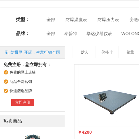
类型：
全部
防爆温度表
防爆压力表
变送
电磁流量计
工具类仪表
无纸记录仪
品牌：
全部
泰普特
华达仪器仪表
WOLON
淮安市红旗仪表有限公司
深圳市鹏瑞通自动
上海香川电子衡器有限公司
无锡宏力电热成
到 防爆网 开店，生意行销全国
默认
价格

销量
南阳市恒信防爆科技有限公司
西安精敏机电
免费注册，您立即拥有：
咸阳坤宁微电子研究所
湖北弘仪电子科技股
免费的网上店铺
北京德益辉煌仪器仪表有限公司
金阳王科技
商品全网营销
成都康拓兴业科技有限责任公司
沈阳测压仪
快速塑造品牌
立即注册
热卖商品
￥4200