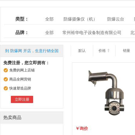
类型：
全部
防爆摄像仪（机）
防爆云台
监控系统
监控附件
品牌：
全部
常州裕华电子设备制造有限公司
北
北京普安科技有限公司
如皋市安瑞电子有限
南通恒安防爆通信设备科技有限公司
启东市
到 防爆网 开店，生意行销全国
默认
价格

销量
常州市佐安电器有限公司
吉林市川越电子设
免费注册，您立即拥有：
免费的网上店铺
商品全网营销
快速塑造品牌
立即注册
热卖商品
￥询价