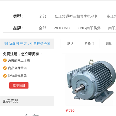
类型：
全部
低压普通型三相异步电动机
高压
品牌：
全部
WOLONG
CNE/南阳防爆
南阳
奉化永磁微型电机有限公司
西门子
汇龙
优昂机电
浙爆电机
上海上力防爆电机集
到 防爆网 开店，生意行销全国
默认
价格

销量
浙江永发机电有限公司
河南省南洋防爆电机
免费注册，您立即拥有：
威海众泰电机有限公司
山东德防电机有限公
免费的网上店铺
重庆赛力盟电机有限责任公司
开封盛达电机
商品全网营销
佳木斯电机股份有限公司
成都搏成物资有限
快速塑造品牌
上海品星防爆电机有限公司
上海上电电机有
立即注册
热卖商品
￥590