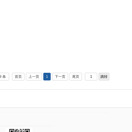
9 条
首页
上一页
1
下一页
尾页