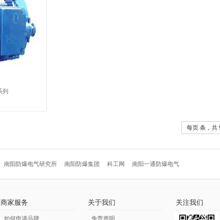
系列
每页 条，共 
南阳防爆电气研究所
南阳防爆集团
科工网
南阳一通防爆电气
商家服务
关于我们
关注我们
如何申请品牌
免责声明