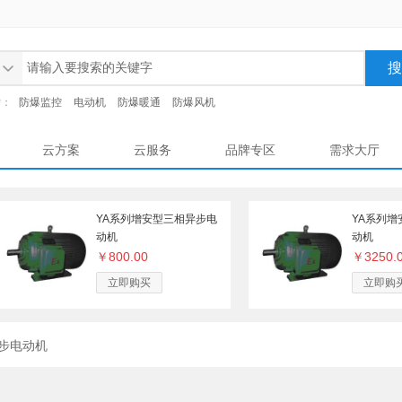
索：
防爆监控
电动机
防爆暖通
防爆风机
云方案
云服务
品牌专区
需求大厅
YA系列增安型三相异步电
YA系列
动机
动机
￥800.00
￥3250.
立即购买
立即购
步电动机