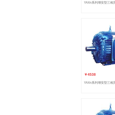
YAXn系列增安型三相
￥4538
YAXn系列增安型三相