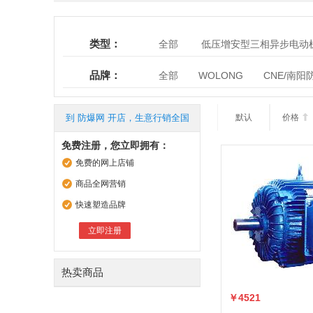
类型：
全部
低压增安型三相异步电动
品牌：
全部
WOLONG
CNE/南阳
成都搏成物资有限公司
南阳防
到 防爆网 开店，生意行销全国
默认
价格

免费注册，您立即拥有：
免费的网上店铺
商品全网营销
快速塑造品牌
立即注册
热卖商品
￥4521