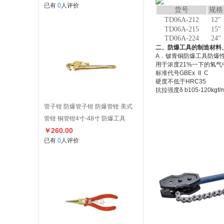
已有
0
人评价
货号
规格
TD06A-212
12"
TD06A-215
15"
TD06A-224
24"
二、防爆工具的制造材料
A．铍青铜防爆工具防爆
用于浓度21%一下的氢
标准代号GBEx II C 
硬度不低于HRC35
抗拉强度δ b105-120kg
管子钳 防爆管子钳 防爆管钳 美式
管钳 铜管钳4寸-48寸 防爆工具
￥260.00
已有
0
人评价