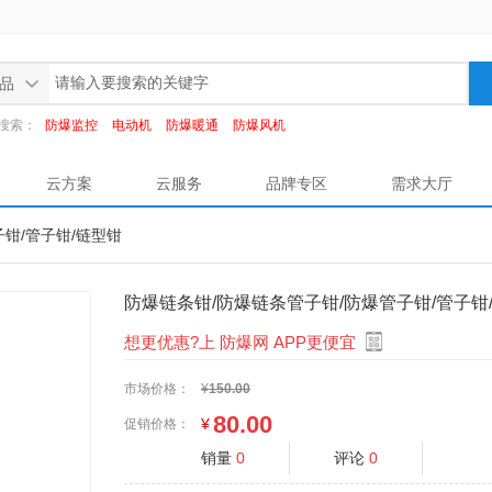
品
搜索：
防爆监控
电动机
防爆暖通
防爆风机
云方案
云服务
品牌专区
需求大厅
子钳/管子钳/链型钳
防爆链条钳/防爆链条管子钳/防爆管子钳/管子钳
想更优惠?上 防爆网 APP更便宜
市场价格：
¥
150.00
80.00
¥
促销价格：
销量
0
评论
0