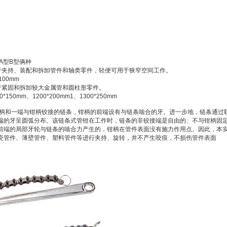
A型B型俩种
于夹持、装配和拆卸管件和轴类零件，轻便可用于狭窄空间工作。
100mm
于紧固和拆卸较大金属管和圆柱形零件。
0*150mm、1200*200mm1、1300*250mm
柄和一端与钳柄铰接的链条，钳柄的前端设有与链条啮合的牙。进一步地，链条通过
端的牙呈圆弧分布。该链条式管钳在工作时，链条的非铰接端是自由的、不与钳柄固
前端的局部牙轮与链条的啮合力产生的，钳柄在管件表面没有施力作用点。因此，本
瓷管件、薄壁管件、塑料管件等进行夹持、旋转，并不产生咬痕，不损伤管件表面