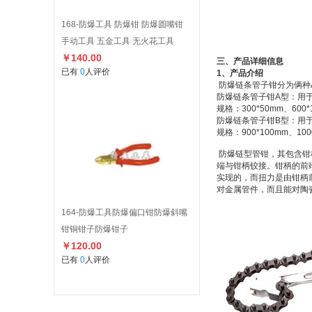
168-防爆工具 防爆钳 防爆圆嘴钳
手动工具 五金工具 无火花工具
￥140.00
三、产品详细信息
已有
0
人评价
1、产品介绍
防爆链条管子钳分为俩种
防爆链条管子钳A型：用
规格：300*50mm、600*
防爆链条管子钳B型：用
规格：900*100mm、100
防爆链型管钳，其包含钳
端与钳柄铰接。钳柄的前
实现的，而扭力是由钳柄
对金属管件，而且能对陶
164-防爆工具防爆偏口钳防爆斜嘴
钳铜钳子防爆钳子
￥120.00
已有
0
人评价