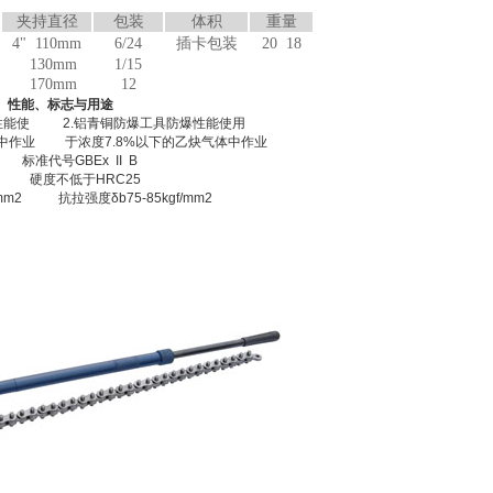
夹持直径
包装
体积
重量
4" 110mm
6/24
插卡包装
20 18
130mm
1/15
170mm
12
、性能、标志与用途
性能使 2.铝青铜防爆工具防爆性能使用
气中作业 于浓度7.8%以下的乙炔气体中作业
标准代号GBEx II B
 硬度不低于HRC25
f/mm2 抗拉强度δb75-85kgf/mm2