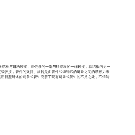
联结板与钳柄铰接，即链条的一端与联结板的一端铰接，联结板的另一
定或铰接，管件的夹持、旋转是由管件和缠绕它的链条之间的摩擦力来
实用新型所述的链条式管钳克服了现有链条式管钳的不足之处，不但能