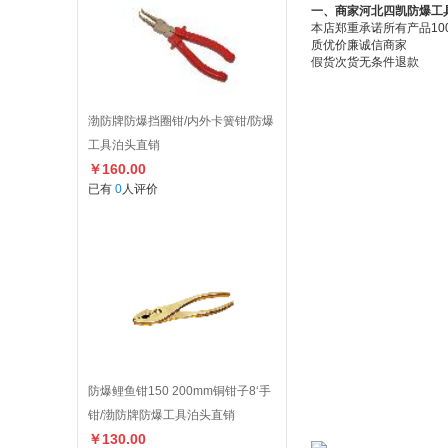
一、商家河北四凯防爆工
本店郑重承诺所有产品1
质优价廉诚信商家
假货次货无条件退款
渤防牌防爆挡圈钳/内外卡簧钳/防爆
工具泊头直销
￥160.00
已有
0
人评价
防爆鲤鱼钳150 200mm铜钳子8‘手
钳/渤防牌防爆工具泊头直销
￥130.00