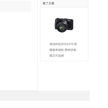
看了又看
ZAT610-5防爆一体化
供应9-19-4.5A系列厂
旭
激光摄像仪
用防爆高压离心通风机
爆
￥22000.00
￥2100.00
模
￥