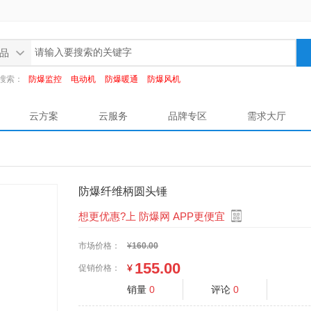
品
搜索：
防爆监控
电动机
防爆暖通
防爆风机
云方案
云服务
品牌专区
需求大厅
防爆纤维柄圆头锤
想更优惠?上 防爆网 APP更便宜
市场价格：
¥
160.00
155.00
¥
促销价格：
销量
0
评论
0