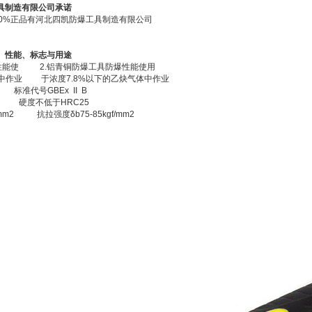
具制造有限公司承诺
00%正品有河北四凯防爆工具制造有限公司
、性能、标志与用途
性能使 2.铝青铜防爆工具防爆性能使用
气中作业 于浓度7.8%以下的乙炔气体中作业
标准代号GBEx II B
 硬度不低于HRC25
f/mm2 抗拉强度δb75-85kgf/mm2