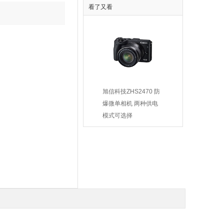
看了又看
10-5防爆一体化
供应9-19-4.5A系列厂
旭信科技ZHS2470 防
摄像仪
用防爆高压离心通风机
爆微单相机 两种供电
00.00
￥2100.00
模式可选择
￥22290.00