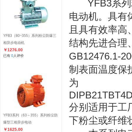
YFB3系列
电动机。具有
且具有效率高
YFB3（80~355）系列粉尘防爆三
结构先进合理
相异步电动机
￥1276.00
GB12476.1-20
已有
0
人评价
制表面温度保
为
DIPB21TBT4D
分别适用于工
YFB3系列（63～355）系列粉尘防
下粉尘或纤维
爆型三相异步电动
￥1625.00