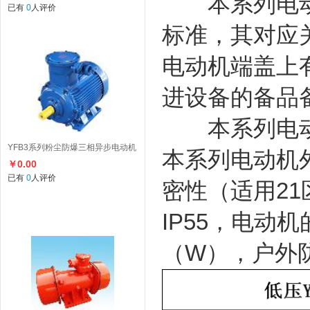
本系列电动
已有
0
人评价
标准，其对应
电动机端盖上
进设备的备品
本系列电动
YFB3系列粉尘防爆三相异步电动机
本系列电动机
￥0.00
已有
0
人评价
密性（适用
21
IP55
，电动机
（
W
），户外