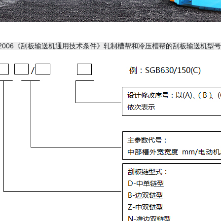
05-2006《刮板输送机通用技术条件》轧制槽帮和冷压槽帮的刮板输送机型