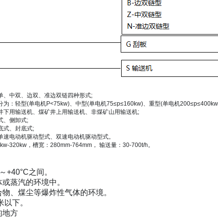
单、中双、边双、准边双链四种形式;
型(单电机P<75kw)、中型(单电机75≤p≤160kw)、重型(单电机200≤p≤400kw)
井下用输送机、煤矿井上用输送机、非煤矿山用输送机;
式、侧卸式;
底式、封底式;
单速电动机驱动型式、双速电动机驱动型式。
w-320kw，槽宽：280mm-764mm， 输送量：30-700t/h。
～+40°C之间。
体或蒸汽的环境中。
合物、煤尘等爆炸性气体的环境。
0米以下。
的地方