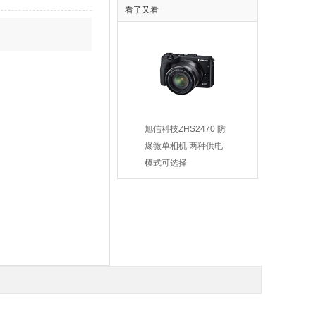
看了又看
10-5防爆一体化
供应9-19-4.5A系列厂
旭信科技ZHS2470 防
摄像仪
用防爆高压离心通风机
爆微单相机 两种供电
00.00
￥2100.00
模式可选择
￥22290.00