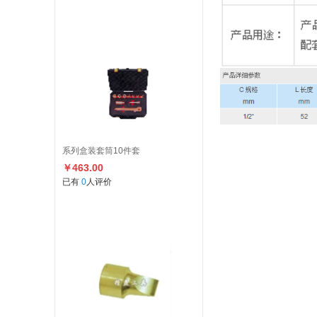
系列盒装套筒10件套
￥463.00
已有
0
人评价