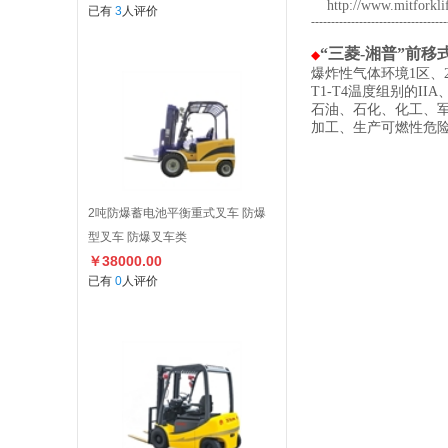
http://www.mitforkli
已有
3
人评价
---------------------------------
“三菱-湘普”前
◆
爆炸性气体环境1区、
T1-T4温度组别的II
石油、石化、化工、
加工、生产可燃性危
2吨防爆蓄电池平衡重式叉车 防爆
型叉车 防爆叉车类
￥38000.00
已有
0
人评价