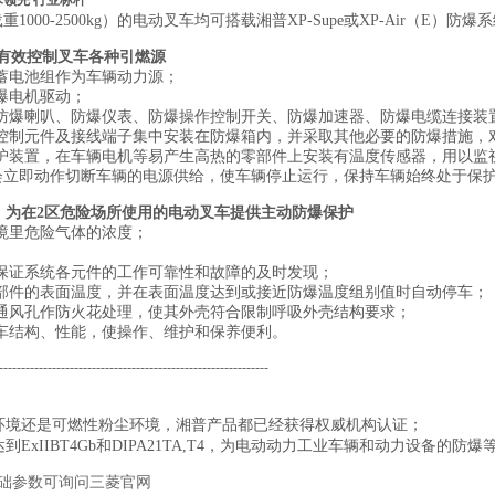
术领先 行业标杆
000-2500kg）的电动叉车均可搭载湘普XP-Supe或XP-Air（E）防爆
统：有效控制叉车各种引燃源
蓄电池组作为车辆动力源；
爆电机驱动；
、防爆喇叭、防爆仪表、防爆操作控制开关、防爆加速器、防爆电缆连接装
气控制元件及接线端子集中安装在防爆箱内，并采取其他必要的防爆措施，
保护装置，在车辆电机等易产生高热的零部件上安装有温度传感器，用以监
会立即动作切断车辆的电源供给，使车辆停止运行，保持车辆始终处于保
爆系统：为在2区危险场所使用的电动叉车提供主动防爆保护
境里危险气体的浓度；
施保证系统各元件的工作可靠性和故障的及时发现；
零部件的表面温度，并在表面温度达到或接近防爆温度组别值时自动停车；
和通风孔作防火花处理，使其外壳符合限制呼吸外壳结构要求；
车结构、性能，使操作、维护和保养便利。
--------------------------------------------------------------
境还是可燃性粉尘环境，湘普产品都已经获得权威机构认证；
电动
IIBT4Gb和DIPA21TA,T4，为
动力工业车辆和动力设备的防爆
础参数可询问三菱官网