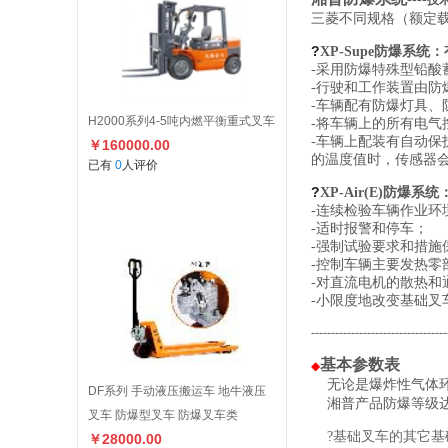
技
三菱不同规格（额定载重1
?
XP-Supe防爆系
-采用防爆特殊型铅酸
-行驶和工作装置由防
-车辆配有防爆灯具
H2000系列4-5吨内燃平衡重式叉车
-将车辆上的所有电
-车辆上配装有自动
￥160000.00
的温度值时，传感器
已有
0
人评价
?
XP-Air(E)防
-连续检验车辆作业环
-适时报警和停车；
-强制试验要求和措
-控制车辆主要发热
-对直流电机的散热
-小限度地改变基础叉
---------------------------------
基本参数表
◆
无论是爆炸性气体环
DF系列 手动液压搬运车 地牛液压
湘普产品防爆等级达到Ex
叉车 防爆型叉车 防爆叉车类
?
基础叉车的其它基
￥28000.00