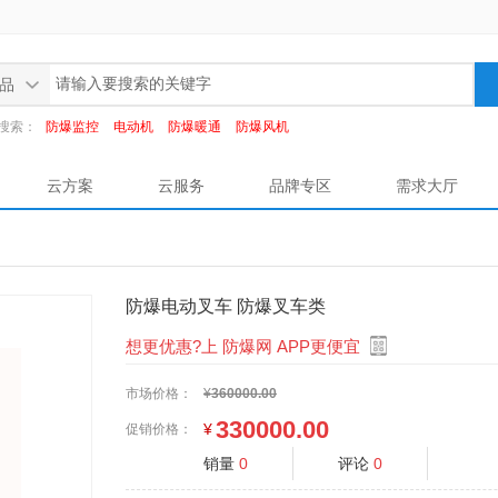
品
搜索：
防爆监控
电动机
防爆暖通
防爆风机
云方案
云服务
品牌专区
需求大厅
防爆电动叉车 防爆叉车类
想更优惠?上 防爆网 APP更便宜
市场价格：
¥
360000.00
330000.00
¥
促销价格：
销量
0
评论
0