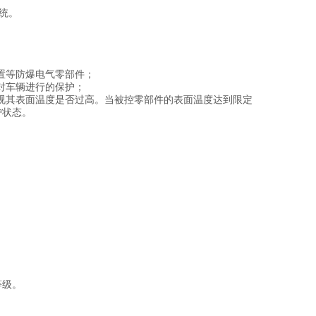
系统。
置等防爆电气零部件；
对车辆进行的保护；
视其表面温度是否过高。当被控零部件的表面温度达到限定
护状态。
等级。