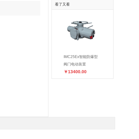
看了又看
73-2BTD LED
供应9-19-4.5A系列厂
IMC25Ex智能防爆型
防爆云台YBT-X400
￥12000.00
号塔灯 防爆警
用防爆高压离心通风机
阀门电动装置
￥2100.00
￥13400.00
0