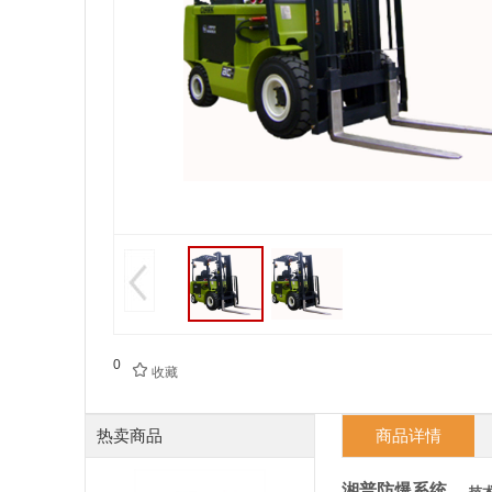
0

收藏
热卖商品
商品详情
湘普防爆系统
----