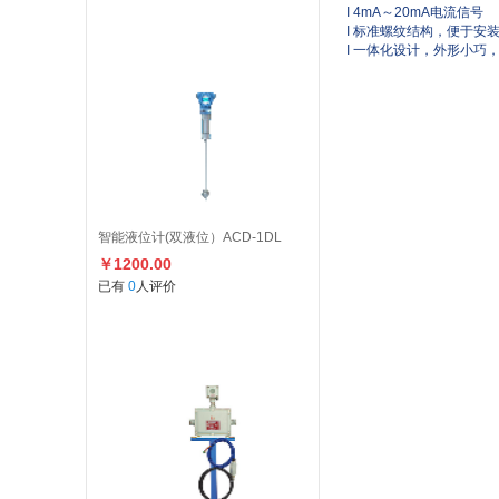
I 4mA～20mA电流信号
I 标准螺纹结构，便于安
I 一体化设计，外形小巧
智能液位计(双液位）ACD-1DL
￥1200.00
已有
0
人评价