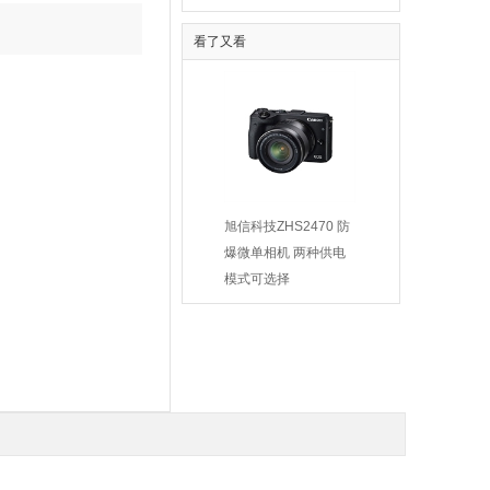
看了又看
10-5防爆一体化
供应9-19-4.5A系列厂
旭信科技ZHS2470 防
摄像仪
用防爆高压离心通风机
爆微单相机 两种供电
00.00
￥2100.00
模式可选择
￥22290.00