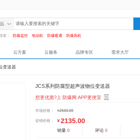
品
搜索：
防爆监控
电动机
防爆暖通
防爆风机
云方案
云服务
品牌专区
需求大厅
物位变送器
JCS系列防腐型超声波物位变送器
想更优惠?上 防爆网 APP更便宜
市场价格：
¥
2500.00
2135.00
¥
促销价格：
销量
0
评论
0