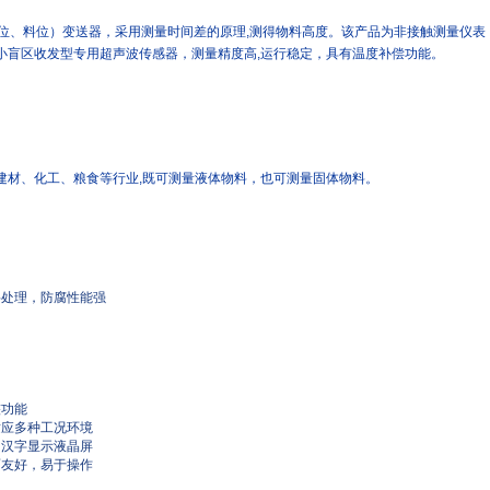
（液位、料位）变送器，采用测量时间差的原理,测得物料高度。该产品为非接触测量仪
小盲区收发型专用超声波传感器，测量精度高,运行稳定，具有温度补偿功能。
建材、化工、粮食等行业,既可测量液体物料，也可测量固体物料。
料处理，防腐性能强
整功能
适应多种工况环境
、汉字显示液晶屏
面友好，易于操作