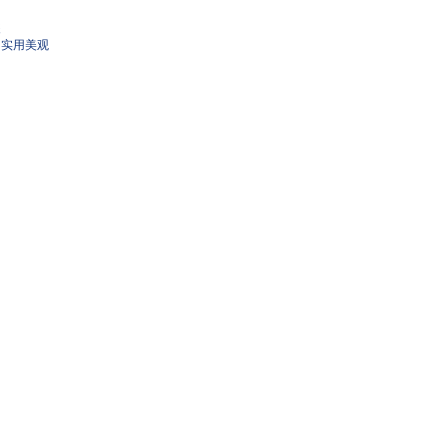
装
，实用美观