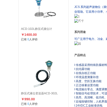
JCS 系列超声波物位
业现场。它采用小功率、
ACD-102L静压式液位计
系列用途
￥1400.00
可广泛用于电力、冶金、
已有
0
人评价
产品特点
I 传感器采用特殊防腐材
I 抗结露功能
I 在线自校正功能
I 环境温度测量补偿
I 高度、空距互换功能
I 正迁移量设置功能
I 电流输出零点、满度调
静压式液位变送器ACD-302L
I 智能信号处理技术，可
I 高亮、高清晰、低功耗
￥990.00
I 近端按键控制，人机界
已有
0
人评价
I 24VDC工业标准供电