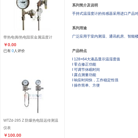
系列简介及说明
手持式温湿度计的传感器采用进口产品
系列用途
广泛应用于室内测湿、通讯机房、智能
带热电偶/热电阻双金属温度计
￥0.00
已有
0
人评价
产品特点
I 128×64大液晶显示温湿度值
I 零点修正功能
I 可调节休眠时间
I 露点测量功能
I 响应时间快，工作稳定性强
I 操作简单、方便
WTZd-285 Z 防爆热电阻远传测温
仪表
￥100.00