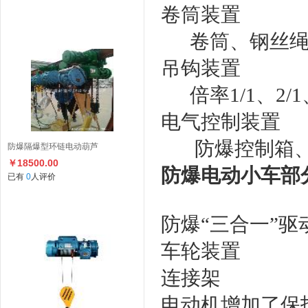
卷筒装置
卷筒、钢丝绳 
吊钩装置
倍率1/1、2/1
电气控制装置
防爆控制箱、
防爆隔爆型环链电动葫芦
￥18500.00
防爆电动小车部
已有
0
人评价
防爆“三合一”驱
车轮装置
连接架
电动机