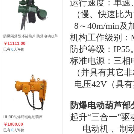
运行速度
（慢、快速比为1
8～40m/min
机构工作级别：M
防爆隔爆型环链葫芦 防爆电动葫芦
￥11111.00
防护等级：IP55
已有
0
人评价
标准电源：三相电源
（并具有其它非
电压42V（具
防爆电动葫芦部
起升“三合一”驱
HHBD防爆环链电动葫芦
￥1000.00
电动机 、制
已有
0
人评价