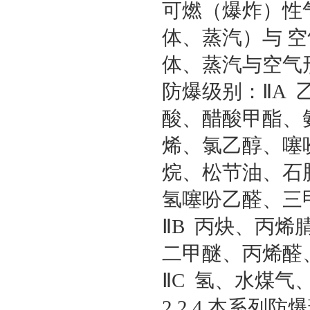
可燃（爆炸）性气
体、蒸汽）与 
体、蒸汽与空气
防爆级别：ⅡA
酸、醋酸甲酯、
烯、氯乙醇、噻
烷、松节油、石
氢噻吩乙醛、三
ⅡB 丙炔、丙
二甲醚、丙烯醛
ⅡC 氢、水煤气
2.2.4 本系列