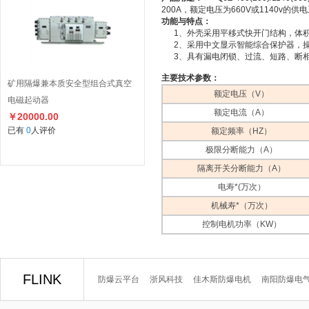
200A，额定电压为660V或1140
功能与特点：
1、外壳采用平移式快开门结构，体积
2、采用中文显示智能综合保护器，操
3、具有漏电闭锁、过流、短路、断相
主要技术参数：
矿用隔爆兼本质安全型组合式真空
额定电压（V）
电磁起动器
额定电流（A）
￥20000.00
已有
0
人评价
额定频率（HZ）
极限分断能力（A）
隔离开关分断能力（A）
电寿*(万次）
机械寿*（万次）
控制电机功率（KW）
FLINK
防爆云平台
浙风科技
佳木斯防爆电机
南阳防爆电