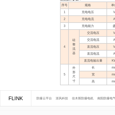
序号
规格
单
1
充电电压
2
充电电流
3
充电能力
交流电压
交流电流
硅
整
4
直流电压
流
器
直流电流
直流电输出量
K
长
m
外
形
5
宽
m
尺
寸
高
m
FLINK
防爆云平台
浙风科技
佳木斯防爆电机
南阳防爆电