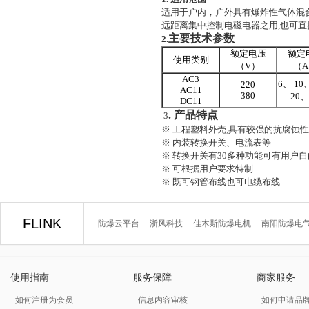
适用于户内，户外具有爆炸性气体混合物
远距离集中控制电磁电器之用,也可直
主要技术参数
2.
额定电压
额定
使用类别
（V）
（
AC3
6、 10
220
AC11
380
20、
DC11
.
产品特点
3
※ 工程塑料外壳,具有较强的抗腐蚀性
※ 内装转换开关、电流表等
※ 转换开关有30多种功能可有用户
※ 可根据用户要求特制
※ 既可钢管布线也可电缆布线
FLINK
防爆云平台
浙风科技
佳木斯防爆电机
南阳防爆电
使用指南
服务保障
商家服务
如何注册为会员
信息内容审核
如何申请品