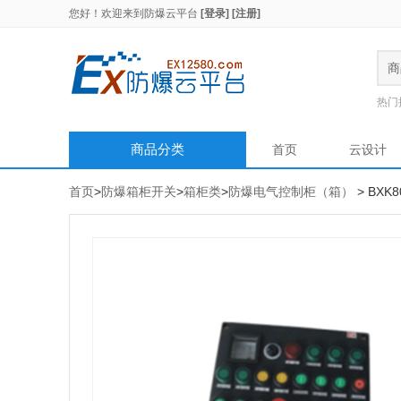
您好！欢迎来到
防爆云平台
[登录]
[注册]
商
热门
商品分类
首页
云设计
首页
>
防爆箱柜开关
>
箱柜类
>
防爆电气控制柜（箱）
> BX