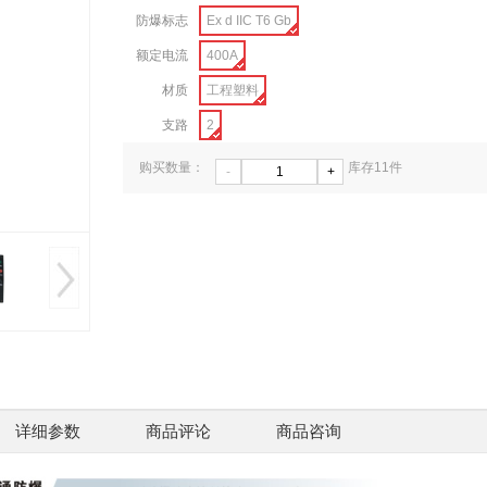
防爆标志
Ex d IIC T6 Gb
额定电流
400A
材质
工程塑料
支路
2
购买数量：
库存
11
件
-
+
CZ0873-2BTD LED
供应9-
防爆信号塔灯 防爆警
用防
￥210
示灯
￥0.00
详细参数
商品评论
商品咨询