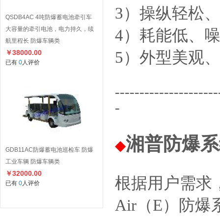
3）操纵轻松
QSDB4AC 4吨防爆蓄电池牵引车
大容量的牵引电池，电力持久，续
4）耗能低、
航里程长 防爆车辆类
5）外型美观
￥38000.00
已有
0
人评价
---------------------
-
湘普防爆系
◆
GDB11AC防爆蓄电池巡检车 防爆
工业车辆 防爆车辆类
￥32000.00
根据用户需求，
已有
0
人评价
Air（E）防