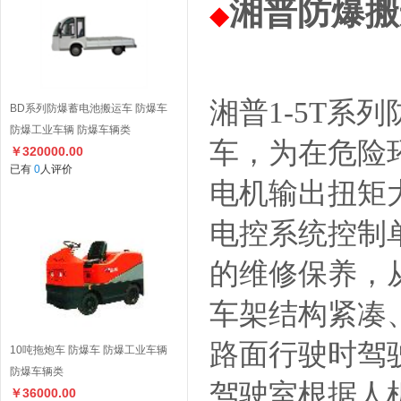
湘普防爆搬
◆
湘普1-5T
BD系列防爆蓄电池搬运车 防爆车
防爆工业车辆 防爆车辆类
车，为在危险
￥320000.00
已有
0
人评价
电机输出扭矩
电控系统控制
的维修保养，
车架结构紧凑
路面行驶时驾
10吨拖炮车 防爆车 防爆工业车辆
防爆车辆类
驾驶室根据人
￥36000.00