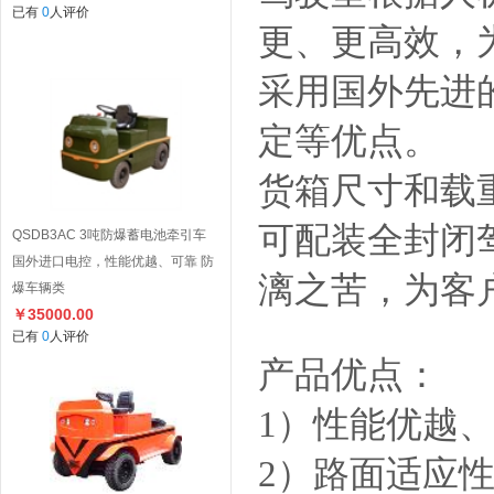
已有
0
人评价
更、更高效，
采用国外先进
定等优点。
货箱尺寸和载
可配装全封闭
QSDB3AC 3吨防爆蓄电池牵引车
国外进口电控，性能优越、可靠 防
漓之苦，为客
爆车辆类
￥35000.00
已有
0
人评价
产品优点：
1）性能优越
2）路面适应